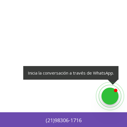
Inicia la conversación a través de WhatsApp.
(
21
)
98306-1716