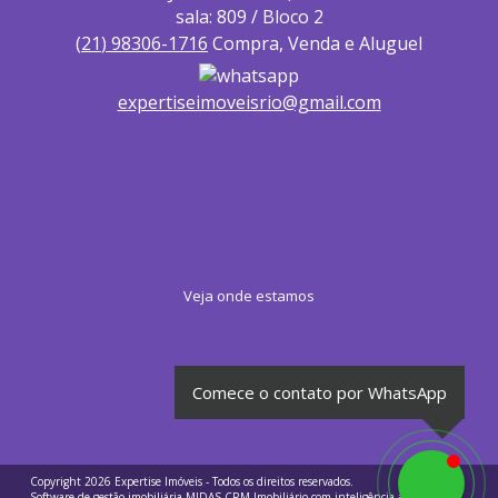
sala: 809 / Bloco 2
(
21
)
98306-1716
Compra, Venda e Aluguel
expertiseimoveisrio@gmail.com
Veja onde estamos
Comece o contato por WhatsApp
Copyright 2026
Expertise Imóveis
- Todos os direitos reservados.
Software de gestão imobiliária
MIDAS
CRM Imobiliário com inteligência artificial
e