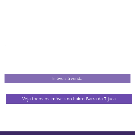
'
Imóveis à venda
Veja todos os imóveis no bairro Barra da Tijuca