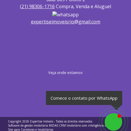
(
21
)
98306-1716
Compra, Venda e Aluguel
expertiseimoveisrio@gmail.com
Veja onde estamos
Comece o contato por WhatsApp
Copyright 2026
Expertise Imóveis
- Todos os direitos reservados.
Software de gestão imobiliária
MIDAS
CRM Imobiliário com inteligência artificial
e
Site para Corretores e Imobiliárias
.